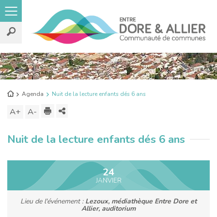
Rechercher
sur
le
Retour
Agenda
Nuit de la lecture enfants dés 6 ans
site
à
Imprimer
Partager
A+
Augmenter
A-
Diminuer
l'accueil
ce
la
la
Nuit de la lecture enfants dés 6 ans
contenu
taille
taille
du
du
texte
texte
24
JANVIER
Lieu de l'événement :
Lezoux, médiathèque Entre Dore et
Allier, auditorium