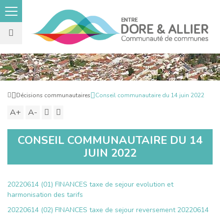
Rechercher
sur
le
Retour
Décisions communautaires
Conseil communautaire du 14 juin 2022
site
à
A+
Augmenter
A-
Diminuer
Imprimer
Partager
l'accueil
la
la
ce
CONSEIL COMMUNAUTAIRE DU 14
taille
taille
contenu
JUIN 2022
du
du
texte
texte
20220614 (01) FINANCES taxe de sejour evolution et
harmonisation des tarifs
20220614 (02) FINANCES taxe de sejour reversement
20220614