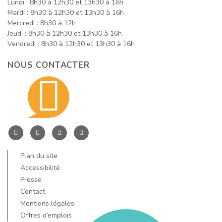
Lundi : 8h30 à 12h30 et 13h30 à 16h
Mardi : 8h30 à 12h30 et 13h30 à 16h
Mercredi : 8h30 à 12h
Jeudi : 8h30 à 12h30 et 13h30 à 16h
Vendredi : 8h30 à 12h30 et 13h30 à 16h
NOUS CONTACTER
Contacte
nous
Entre
Entre
Entre
Entre
Dore
Dore
Dore
Dore
Plan du site
par
et
et
et
et
Accessibilité
Allier
Allier
Allier
Allier
Presse
Contact
sur
sur
sur
sur
email
Mentions légales
Facebook
Instagram
LinkedIn
YouTube
Offres d’emplois
!
!
!
!