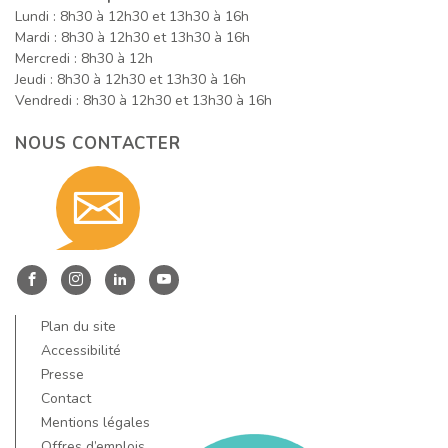
Lundi : 8h30 à 12h30 et 13h30 à 16h
Mardi : 8h30 à 12h30 et 13h30 à 16h
Mercredi : 8h30 à 12h
Jeudi : 8h30 à 12h30 et 13h30 à 16h
Vendredi : 8h30 à 12h30 et 13h30 à 16h
NOUS CONTACTER
Contact
nous
Entre
Entre
Entre
Entre
Dore
Dore
Dore
Dore
Plan du site
par
et
et
et
et
Accessibilité
Allier
Allier
Allier
Allier
Presse
Contact
sur
sur
sur
sur
Mentions légales
Facebook
Instagram
LinkedIn
YouTube
Offres d’emplois