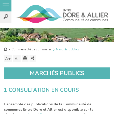
Rechercher
sur
le
Retour
Communauté de communes
Marchés publics
site
à
Imprimer
Partager
A+
Augmenter
A-
Diminuer
l'accueil
ce
la
la
MARCHÉS PUBLICS
contenu
taille
taille
du
du
texte
texte
1 CONSULTATION EN COURS
L’ensemble des publications de la Communauté de
communes Entre Dore et Allier est disponible sur la