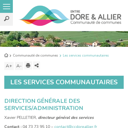
Rechercher
sur
le
Retour
Communauté de communes
Les services communautaires
site
à
Imprimer
Partager
A+
Augmenter
A-
Diminuer
l'accueil
ce
la
la
LES SERVICES COMMUNAUTAIRES
contenu
taille
taille
du
du
texte
texte
DIRECTION GÉNÉRALE DES
SERVICES/ADMINISTRATION
Xavier PELLETIER,
d
i
recteur général des services
Contact :
04 73 73 95 10 –
contact@ccdoreallier.fr