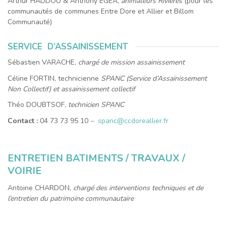
Arthur HADDOU & Anthony EGEA,
animateurs Rivières
(pour les
communautés de communes Entre Dore et Allier et Billom
Communauté)
SERVICE D’ASSAINISSEMENT
Sébastien VARACHE,
chargé de mission assainissement
Céline FORTIN, technicienne
SPANC (Service d’Assainissement
Non Collectif) et assainissement collectif
Théo DOUBTSOF,
technicien SPANC
C
ontact :
04 73 73 95 10
–
spanc@ccdoreallier.fr
ENTRETIEN BATIMENTS / TRAVAUX /
VOIRIE
Antoine CHARDON,
chargé des interventions techniques et de
l’entretien du patrimoine communautaire