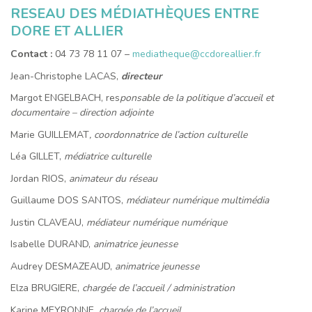
RESEAU DES MÉDIATHÈQUES ENTRE
DORE ET ALLIER
Contact :
04 73 78 11 07 –
mediatheque@ccdoreallier.fr
Jean-Christophe LACAS,
d
ire
cteur
Margot ENGELBACH, res
ponsable de la politique d’accueil et
documentaire – direction adjointe
Marie GUILLEMAT
, coordonnatrice de l’action culturelle
Léa GILLET,
médiatrice culturelle
Jordan RIOS,
animateur du réseau
Guillaume DOS SANTOS,
médiateur numérique multimédia
Justin CLAVEAU,
médiateur numérique numérique
Isabelle DURAND,
animatrice jeunesse
Audrey DESMAZEAUD,
animatrice jeunesse
Elza BRUGIERE,
chargée de l’accueil / administration
Karine MEYRONNE,
chargée de l’accueil