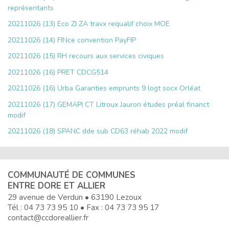
représentants
20211026 (13) Eco ZI ZA travx requalif choix MOE
20211026 (14) FINce convention PayFIP
20211026 (15) RH recours aux services civiques
20211026 (16) PRET CDCG514
20211026 (16) Urba Garanties emprunts 9 logt socx Orléat
20211026 (17) GEMAPI CT Litroux Jauron études préal financt
modif
20211026 (18) SPANC dde sub CD63 réhab 2022 modif
COMMUNAUTÉ DE COMMUNES
ENTRE DORE ET ALLIER
29 avenue de Verdun • 63190 Lezoux
Tél :
04 73 73 95 10
• Fax : 04 73 73 95 17
contact@ccdoreallier.fr