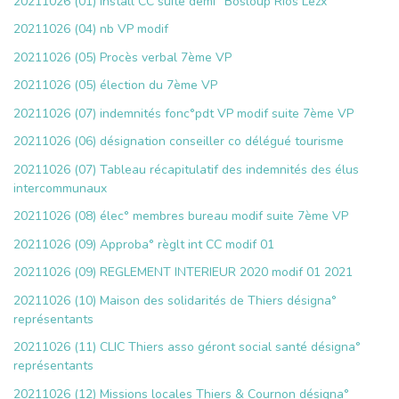
20211026 (01) install CC suite démi° Bosloup Rios Lezx
20211026 (04) nb VP modif
20211026 (05) Procès verbal 7ème VP
20211026 (05) élection du 7ème VP
20211026 (07) indemnités fonc°pdt VP modif suite 7ème VP
20211026 (06) désignation conseiller co délégué tourisme
20211026 (07) Tableau récapitulatif des indemnités des élus
intercommunaux
20211026 (08) élec° membres bureau modif suite 7ème VP
20211026 (09) Approba° règlt int CC modif 01
20211026 (09) REGLEMENT INTERIEUR 2020 modif 01 2021
20211026 (10) Maison des solidarités de Thiers désigna°
représentants
20211026 (11) CLIC Thiers asso géront social santé désigna°
représentants
20211026 (12) Missions locales Thiers & Cournon désigna°