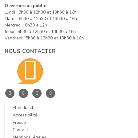
Ouverture au public
Lundi : 8h30 à 12h30 et 13h30 à 16h
Mardi : 8h30 à 12h30 et 13h30 à 16h
Mercredi : 8h30 à 12h
Jeudi : 8h30 à 12h30 et 13h30 à 16h
Vendredi : 8h30 à 12h30 et 13h30 à 16h
NOUS CONTACTER
Contacte
nous
Entre
Entre
Entre
Entre
Dore
Dore
Dore
Dore
Plan du site
par
et
et
et
et
Accessibilité
Allier
Allier
Allier
Allier
Presse
Contact
sur
sur
sur
sur
Mentions légales