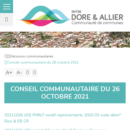
Rechercher
sur
le
Retour
Décisions communautaires
site
à
Conseil communautaire du 26 octobre 2021
l'accueil
A+
Augmenter
A-
Diminuer
Imprimer
Partager
la
la
ce
CONSEIL COMMUNAUTAIRE DU 26
taille
taille
contenu
OCTOBRE 2021
du
du
texte
texte
20211026 (03) PNRLF modif représentants 2020 03 suite démi°
Rios & EB CR