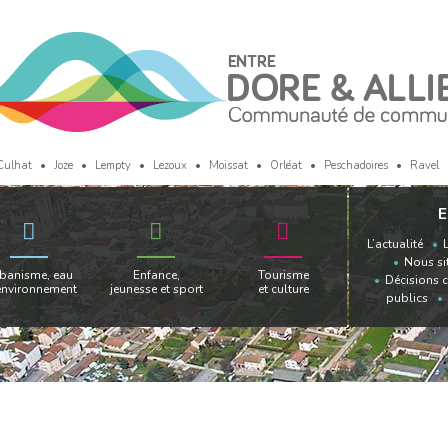
Culhat
Joze
Lempty
Lezoux
Moissat
Orléat
Peschadoires
Ravel
E
L’actualité
Nous si
banisme, eau
Enfance,
Tourisme
Décisions 
environnement
jeunesse et sport
et culture
publics