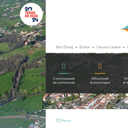
Bort l’Étang
Bulhon
Crevant-Laveine
Communauté
Attractivité
Ur
de communes
économique
et 
Retour
Presse
à