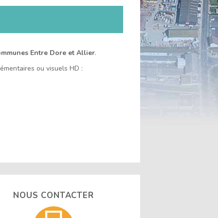
la
la
ce
taille
taille
contenu
du
du
texte
texte
mmunes Entre Dore et Allier
.
émentaires ou visuels HD :
NOUS CONTACTER