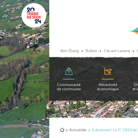
Bort l’Étang
Bulhon
Crevant-Laveine
Communauté
Attractivité
Ur
de communes
économique
et 
Retour
Actualités
Evènement ! Le JT 19/20 de 
à