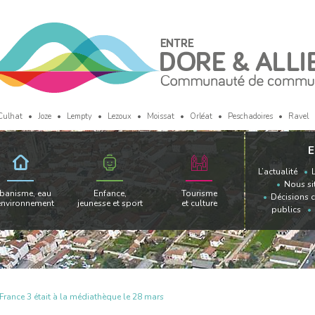
Culhat
Joze
Lempty
Lezoux
Moissat
Orléat
Peschadoires
Ravel
E
L’actualité
Nous si
banisme, eau
Enfance,
Tourisme
Décisions 
environnement
jeunesse et sport
et culture
publics
France 3 était à la médiathèque le 28 mars