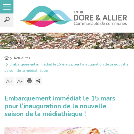
Rechercher
sur
le
Retour
Actualités
site
à
Embarquement immédiat le 15 mars pour l’inauguration de la nouvelle
l'accueil
saison de la médiathèque !
Imprimer
Partager
A+
Augmenter
A-
Diminuer
ce
la
la
Embarquement immédiat le 15 mars
contenu
taille
taille
pour l’inauguration de la nouvelle
du
du
saison de la médiathèque !
texte
texte