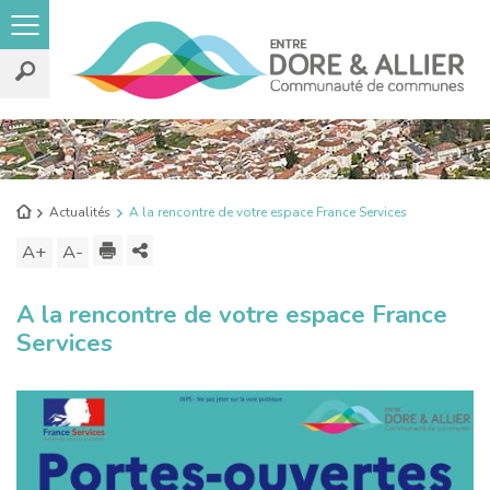
Rechercher
sur
le
Retour
Actualités
A la rencontre de votre espace France Services
site
à
Imprimer
Partager
A+
Augmenter
A-
Diminuer
l'accueil
ce
la
la
A la rencontre de votre espace France
contenu
taille
taille
Services
du
du
texte
texte