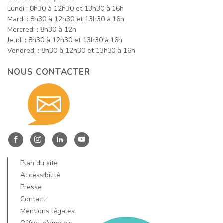
Lundi : 8h30 à 12h30 et 13h30 à 16h
Mardi : 8h30 à 12h30 et 13h30 à 16h
Mercredi : 8h30 à 12h
Jeudi : 8h30 à 12h30 et 13h30 à 16h
Vendredi : 8h30 à 12h30 et 13h30 à 16h
NOUS CONTACTER
Contact
nous
Entre
Entre
Entre
Entre
Dore
Dore
Dore
Dore
Plan du site
par
et
et
et
et
Accessibilité
Allier
Allier
Allier
Allier
Presse
Contact
sur
sur
sur
sur
Mentions légales
Facebook
Instagram
LinkedIn
YouTube
Offres d’emplois