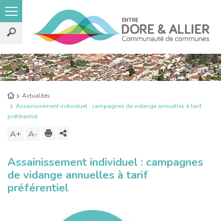
Rechercher
sur
le
Retour
Actualités
site
à
Assainissement individuel : campagnes de vidange annuelles à tarif
l'accueil
préférentiel
Imprimer
Partager
A+
Augmenter
A-
Diminuer
ce
la
la
Assainissement individuel : campagnes
contenu
taille
taille
de vidange annuelles à tarif
du
du
préférentiel
texte
texte