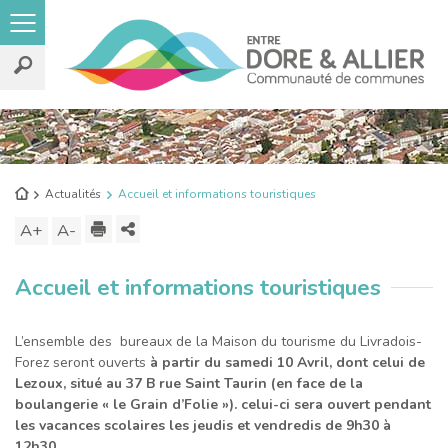
Rechercher
sur
le
Retour
Actualités
Accueil et informations touristiques
site
à
Imprimer
Partager
A+
Augmenter
A-
Diminuer
l'accueil
ce
la
la
Accueil et informations touristiques
contenu
taille
taille
du
du
texte
texte
L’ensemble des bureaux de la Maison du tourisme du Livradois-
Forez seront ouverts
à partir du samedi 10 Avril, dont celui de
Lezoux, situé au 37 B rue Saint Taurin (en face de la
boulangerie « le Grain d’Folie »). celui-ci sera ouvert pendant
les vacances scolaires les jeudis et vendredis de 9h30 à
12h30.