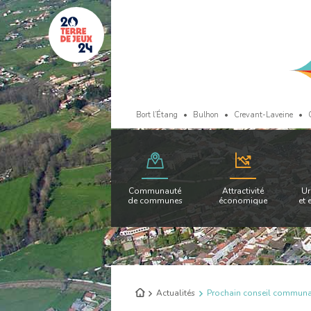
Bort l’Étang
Bulhon
Crevant-Laveine
Communauté
Attractivité
Ur
de communes
économique
et 
Retour
Actualités
Prochain conseil communa
à