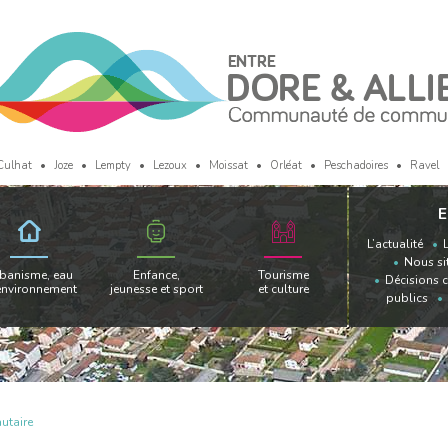
Culhat
Joze
Lempty
Lezoux
Moissat
Orléat
Peschadoires
Ravel
E
L’actualité
Nous si
banisme, eau
Enfance,
Tourisme
Décisions 
environnement
jeunesse et sport
et culture
publics
utaire