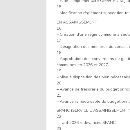
– Aide complémentaire OPAH-RU façade
15
– Modification règlement subvention to
EN ASSAINISSEMENT :
16
– Création d’une régie commune à seule 
17
– Désignation des membres du conseil d
18
– Approbation des conventions de gestio
communes en 2026 et 2027
19
– Mise à disposition des bien nécessair
20
– Avance de trésorerie du budget prin
21
– Avance remboursable du budget princ
SPANC (SERVICE D’ASSAINISSEMENT N
22
– Tarif 2026 redevances SPANC
23