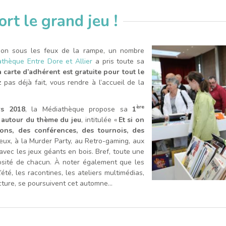
rt le grand jeu !
tion sous les feux de la rampe, un nombre
thèque Entre Dore et Allier
a pris toute sa
a carte d’adhérent est gratuite pour tout le
 pas déjà fait, vous rendre à l’accueil de la
ère
s 2018
, la Médiathèque propose sa
1
 autour du thème du jeu
, intitulée «
Et si on
ons, des conférences, des tournois, des
jeux, à la Murder Party, au Retro-gaming, aux
avec les jeux géants en bois. Bref, toute une
uriosité de chacun. À noter également que les
été, les racontines, les ateliers multimédias,
ecture, se poursuivent cet automne…