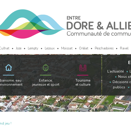
Culhat
Joze
Lempty
Lezoux
Moissat
Orléat
Peschadoires
Ravel
E
L’actualité
Nous si
banisme, eau
Enfance,
Tourisme
Décisions 
environnement
jeunesse et sport
et culture
publics
nd jeu !