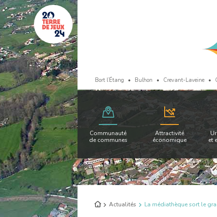
Bort l’Étang
Bulhon
Crevant-Laveine
Communauté
Attractivité
Ur
de communes
économique
et 
Retour
Actualités
La médiathèque sort le gra
à