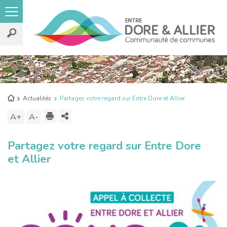
Rechercher
sur
le
Retour
Actualités
Partagez votre regard sur Entre Dore et Allier
site
à
Imprimer
Partager
A+
Augmenter
A-
Diminuer
l'accueil
ce
la
la
Partagez votre regard sur Entre Dore
contenu
taille
taille
et Allier
du
du
texte
texte