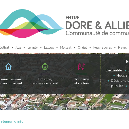
Culhat
Joze
Lempty
Lezoux
Moissat
Orléat
Peschadoires
Ravel
E
L’actualité
Nous si
banisme, eau
Enfance,
Tourisme
Décisions 
environnement
jeunesse et sport
et culture
publics
a réunion d’info