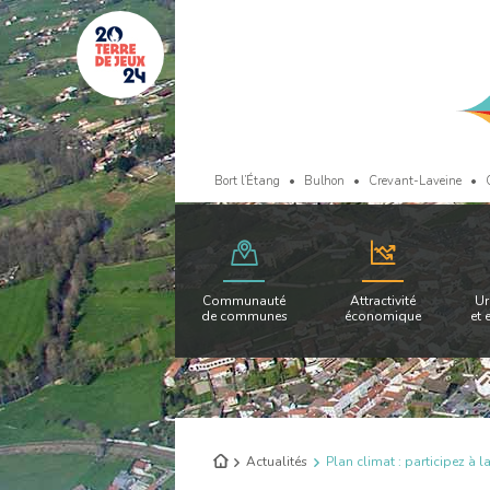
Bort l’Étang
Bulhon
Crevant-Laveine
Communauté
Attractivité
Ur
de communes
économique
et 
Retour
Actualités
Plan climat : participez à l
à