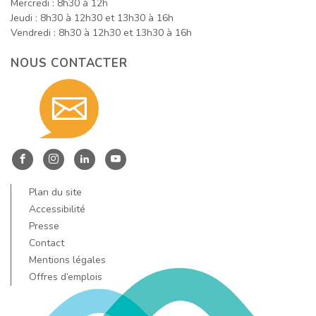
Mercredi : 8h30 à 12h
Jeudi : 8h30 à 12h30 et 13h30 à 16h
Vendredi : 8h30 à 12h30 et 13h30 à 16h
NOUS CONTACTER
Contact
nous
Entre
Entre
Entre
Entre
Dore
Dore
Dore
Dore
Plan du site
par
et
et
et
et
Accessibilité
Allier
Allier
Allier
Allier
Presse
Contact
sur
sur
sur
sur
email
Mentions légales
Facebook
Instagram
LinkedIn
YouTube
Offres d’emplois
!
!
!
!