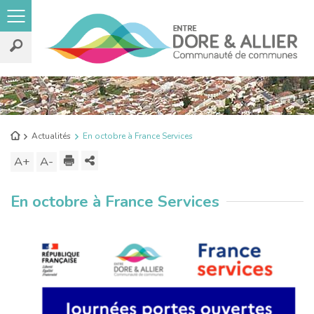
Rechercher
sur
le
Retour
Actualités
En octobre à France Services
site
à
Imprimer
Partager
A+
Augmenter
A-
Diminuer
l'accueil
ce
la
la
En octobre à France Services
contenu
taille
taille
du
du
texte
texte