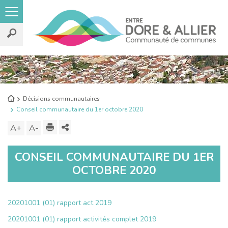
Rechercher
sur
le
Retour
Décisions communautaires
site
à
Conseil communautaire du 1er octobre 2020
l'accueil
Imprimer
Partager
A+
Augmenter
A-
Diminuer
ce
la
la
CONSEIL COMMUNAUTAIRE DU 1ER
contenu
taille
taille
OCTOBRE 2020
du
du
texte
texte
20201001 (01) rapport act 2019
20201001 (01) rapport activités complet 2019