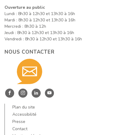
Ouverture au public
Lundi : 8h30 à 12h30 et 13h30 à 16h
Mardi : 8h30 à 12h30 et 13h30 à 16h
Mercredi : 8h30 à 12h
Jeudi : 8h30 à 12h30 et 13h30 à 16h
Vendredi : 8h30 à 12h30 et 13h30 à 16h
NOUS CONTACTER
Contact
nous
Entre
Entre
Entre
Entre
Dore
Dore
Dore
Dore
Plan du site
par
et
et
et
et
Accessibilité
Allier
Allier
Allier
Allier
Presse
Contact
sur
sur
sur
sur