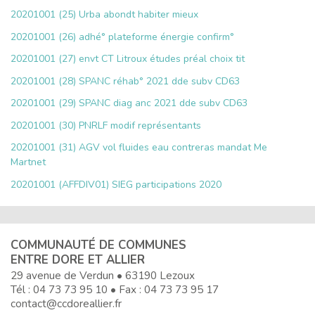
20201001 (25) Urba abondt habiter mieux
20201001 (26) adhé° plateforme énergie confirm°
20201001 (27) envt CT Litroux études préal choix tit
20201001 (28) SPANC réhab° 2021 dde subv CD63
20201001 (29) SPANC diag anc 2021 dde subv CD63
20201001 (30) PNRLF modif représentants
20201001 (31) AGV vol fluides eau contreras mandat Me
Martnet
20201001 (AFFDIV01) SIEG participations 2020
COMMUNAUTÉ DE COMMUNES
ENTRE DORE ET ALLIER
29 avenue de Verdun • 63190 Lezoux
Tél :
04 73 73 95 10
• Fax : 04 73 73 95 17
contact@ccdoreallier.fr