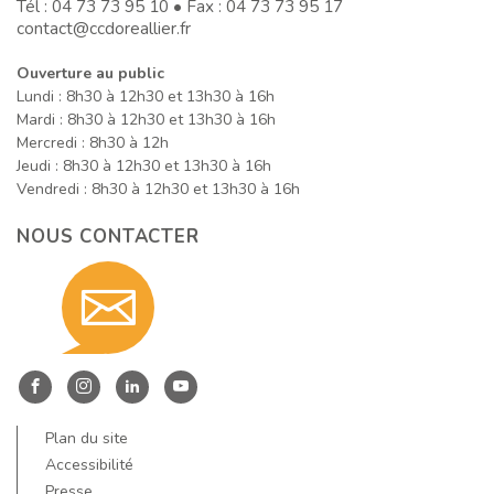
Tél :
04 73 73 95 10
• Fax : 04 73 73 95 17
contact@ccdoreallier.fr
Ouverture au public
Lundi : 8h30 à 12h30 et 13h30 à 16h
Mardi : 8h30 à 12h30 et 13h30 à 16h
Mercredi : 8h30 à 12h
Jeudi : 8h30 à 12h30 et 13h30 à 16h
Vendredi : 8h30 à 12h30 et 13h30 à 16h
NOUS CONTACTER
Contact
nous
Entre
Entre
Entre
Entre
Dore
Dore
Dore
Dore
Plan du site
par
et
et
et
et
Accessibilité
Allier
Allier
Allier
Allier
Presse