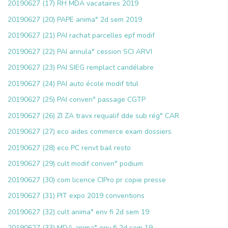
20190627 (17) RH MDA vacataires 2019
20190627 (20) PAPE anima° 2d sem 2019
20190627 (21) PAI rachat parcelles epf modif
20190627 (22) PAI annula° cession SCI ARVI
20190627 (23) PAI SIEG remplact candélabre
20190627 (24) PAI auto école modif titul
20190627 (25) PAI conven° passage CGTP
20190627 (26) ZI ZA travx requalif dde sub rég° CAR
20190627 (27) eco aides commerce exam dossiers
20190627 (28) eco PC renvt bail resto
20190627 (29) cult modif conven° podium
20190627 (30) com licence CIPro pr copie presse
20190627 (31) PIT expo 2019 conventions
20190627 (32) cult anima° env fi 2d sem 19
20190627 (33) MDA anima° env fi 2d sem 19