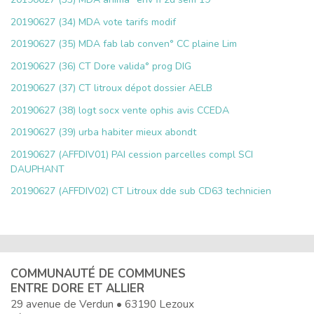
20190627 (34) MDA vote tarifs modif
20190627 (35) MDA fab lab conven° CC plaine Lim
20190627 (36) CT Dore valida° prog DIG
20190627 (37) CT litroux dépot dossier AELB
20190627 (38) logt socx vente ophis avis CCEDA
20190627 (39) urba habiter mieux abondt
20190627 (AFFDIV01) PAI cession parcelles compl SCI
DAUPHANT
20190627 (AFFDIV02) CT Litroux dde sub CD63 technicien
COMMUNAUTÉ DE COMMUNES
ENTRE DORE ET ALLIER
29 avenue de Verdun • 63190 Lezoux