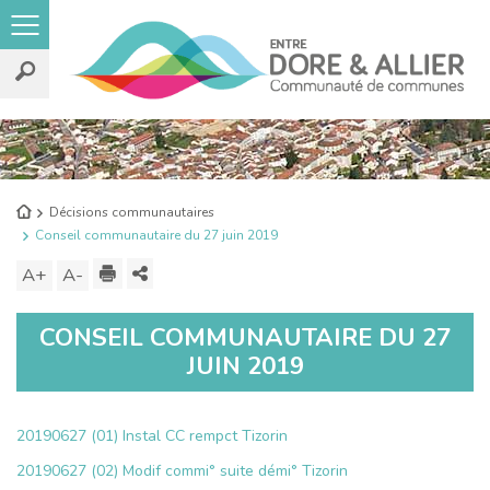
Rechercher
sur
le
Retour
Décisions communautaires
site
à
Conseil communautaire du 27 juin 2019
l'accueil
Imprimer
Partager
A+
Augmenter
A-
Diminuer
ce
la
la
CONSEIL COMMUNAUTAIRE DU 27
contenu
taille
taille
JUIN 2019
du
du
texte
texte
20190627 (01) Instal CC rempct Tizorin
20190627 (02) Modif commi° suite démi° Tizorin