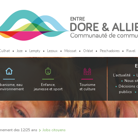
Culhat
Joze
Lempty
Lezoux
Moissat
Orléat
Peschadoires
Ravel
E
L’actualité
Nous si
banisme, eau
Enfance,
Tourisme
Décisions 
environnement
jeunesse et sport
et culture
publics
ement des 12/25 ans
Jobs citoyens