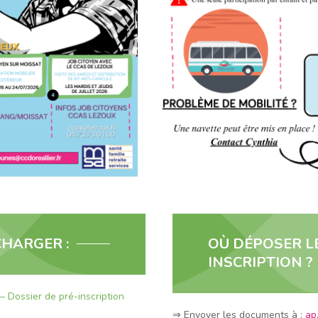
HARGER :
OÙ DÉPOSER LE
INSCRIPTION ?
 Dossier de pré-inscription
⇒ Envoyer les documents à :
ap