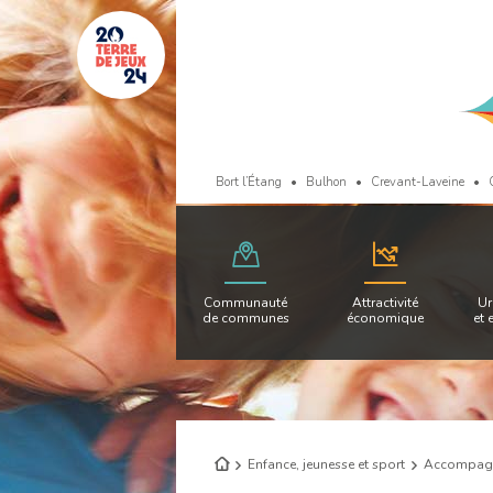
Bort l’Étang
Bulhon
Crevant-Laveine
Communauté
Attractivité
Ur
de communes
économique
et 
Retour
Enfance, jeunesse et sport
Accompagn
à