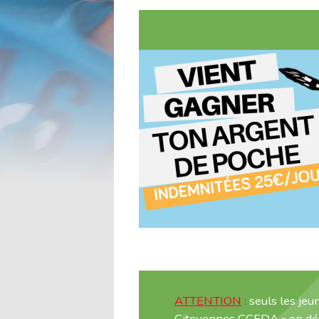
l'accueil
ATTENTION
:
seuls les jeu
Citoyennes CCEDA » en dép