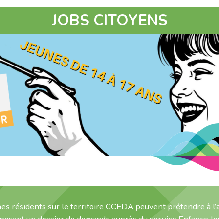
JOBS CITOYENS
nes résidents sur le territoire CCEDA peuvent prétendre à l’a
osant un dossier de demande auprès du service Enfance Je