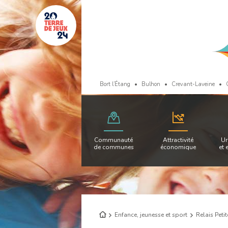
Bort l’Étang
Bulhon
Crevant-Laveine
Communauté
Attractivité
Ur
de communes
économique
et 
Retour
Enfance, jeunesse et sport
Relais Peti
à