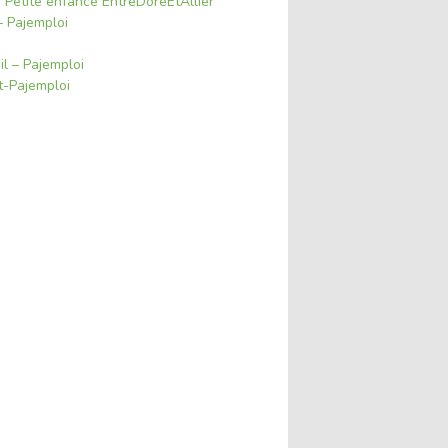
e Petite enfance EntreDoreEtAllier
 Pajemploi
il – Pajemploi
t-Pajemploi