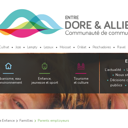
Culhat
Joze
Lempty
Lezoux
Moissat
Orléat
Peschadoires
Ravel
E
L’actualité
Nous si
banisme, eau
Enfance,
Tourisme
Décisions 
environnement
jeunesse et sport
et culture
publics
te Enfance
Familles
Parents employeurs