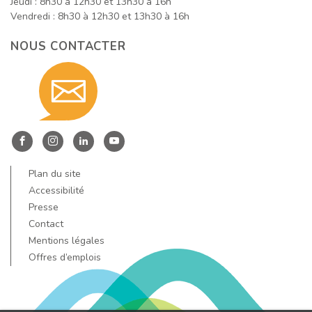
Jeudi : 8h30 à 12h30 et 13h30 à 16h
Vendredi : 8h30 à 12h30 et 13h30 à 16h
NOUS CONTACTER
Contact
nous
Entre
Entre
Entre
Entre
Dore
Dore
Dore
Dore
Plan du site
par
et
et
et
et
Accessibilité
Allier
Allier
Allier
Allier
Presse
Contact
sur
sur
sur
sur
email
Mentions légales
Facebook
Instagram
LinkedIn
YouTube
Offres d’emplois
!
!
!
!