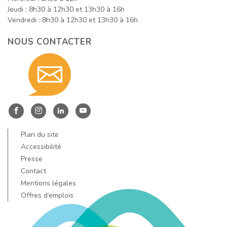
Jeudi : 8h30 à 12h30 et 13h30 à 16h
Vendredi : 8h30 à 12h30 et 13h30 à 16h
NOUS CONTACTER
Contact
nous
Entre
Entre
Entre
Entre
Dore
Dore
Dore
Dore
Plan du site
par
et
et
et
et
Accessibilité
Allier
Allier
Allier
Allier
Presse
Contact
sur
sur
sur
sur
email
Mentions légales
Facebook
Instagram
LinkedIn
YouTube
Offres d’emplois
!
!
!
!