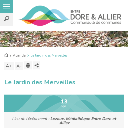
Rechercher
sur
le
Retour
Agenda
Le Jardin des Merveilles
site
à
Imprimer
Partager
A+
Augmenter
A-
Diminuer
l'accueil
ce
la
la
Le Jardin des Merveilles
contenu
taille
taille
du
du
texte
texte
13
MAI
Lieu de l'événement :
Lezoux, Médiathèque Entre Dore et
Allier