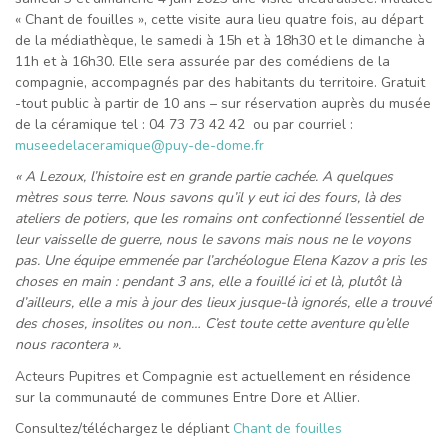
« Chant de fouilles », cette visite aura lieu quatre fois, au départ
de la médiathèque, le samedi à 15h et à 18h30 et le dimanche à
11h et à 16h30. Elle sera assurée par des comédiens de la
compagnie, accompagnés par des habitants du territoire. Gratuit
-tout public à partir de 10 ans – sur réservation auprès du musée
de la céramique tel : 04 73 73 42 42 ou par courriel :
museedelaceramique@puy-de-dome.fr
« A Lezoux, l’histoire est en grande partie cachée. A quelques
mètres sous terre. Nous savons qu’il y eut ici des fours, là des
ateliers de potiers, que les romains ont confectionné l’essentiel de
leur vaisselle de guerre, nous le savons mais nous ne le voyons
pas. Une équipe emmenée par l’archéologue Elena Kazov a pris les
choses en main : pendant 3 ans, elle a fouillé ici et là, plutôt là
d’ailleurs, elle a mis à jour des lieux jusque-là ignorés, elle a trouvé
des choses, insolites ou non… C’est toute cette aventure qu’elle
nous racontera ».
Acteurs Pupitres et Compagnie est actuellement en résidence
sur la communauté de communes Entre Dore et Allier.
Consultez/téléchargez le dépliant
Chant de fouilles