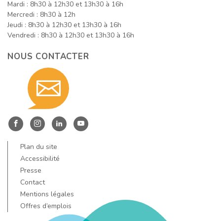
Mardi : 8h30 à 12h30 et 13h30 à 16h
Mercredi : 8h30 à 12h
Jeudi : 8h30 à 12h30 et 13h30 à 16h
Vendredi : 8h30 à 12h30 et 13h30 à 16h
NOUS CONTACTER
Contact
nous
Entre
Entre
Entre
Entre
Dore
Dore
Dore
Dore
Plan du site
par
et
et
et
et
Accessibilité
Allier
Allier
Allier
Allier
Presse
Contact
sur
sur
sur
sur
email
Mentions légales
Facebook
Instagram
LinkedIn
YouTube
Offres d’emplois
!
!
!
!