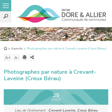
Rechercher
sur
le
Retour
Agenda
Photographes par nature à Crevant-Laveine (Creux Bérau)
site
à
Imprimer
Partager
A+
Augmenter
A-
Diminuer
l'accueil
ce
la
la
Photographes par nature à Crevant-
contenu
taille
taille
Laveine (Creux Bérau)
du
du
texte
texte
25
AOÛT
Lieu de l'événement :
Crevant-Laveine, Creux Bérau