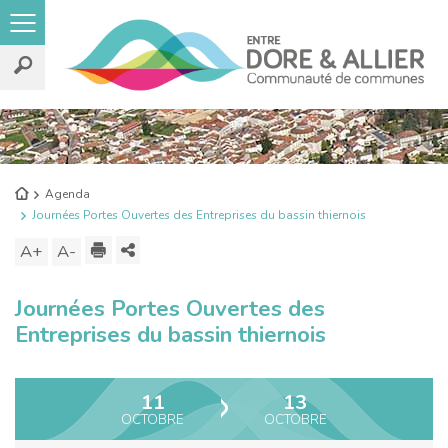
Rechercher
sur
le
Retour
Agenda
site
à
Journées Portes Ouvertes des Entreprises du bassin thiernois
l'accueil
Imprimer
Partager
A+
Augmenter
A-
Diminuer
ce
la
la
Journées Portes Ouvertes des
contenu
taille
taille
Entreprises du bassin thiernois
du
du
texte
texte
11
13
OCTOBRE
OCTOBRE