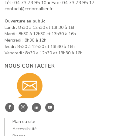
Tél :
04 73 73 95 10
• Fax : 04 73 73 95 17
contact@ccdoreallier.fr
Ouverture au public
Lundi : 8h30 à 12h30 et 13h30 à 16h
Mardi : 8h30 à 12h30 et 13h30 à 16h
Mercredi : 8h30 à 12h
Jeudi : 8h30 à 12h30 et 13h30 à 16h
Vendredi : 8h30 à 12h30 et 13h30 à 16h
NOUS CONTACTER
Contact
nous
Entre
Entre
Entre
Entre
Dore
Dore
Dore
Dore
Plan du site
et
et
et
et
Accessibilité
Allier
Allier
Allier
Allier