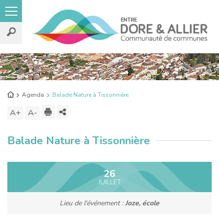
Rechercher
sur
le
Retour
Agenda
Balade Nature à Tissonnière
site
à
Imprimer
Partager
A+
Augmenter
A-
Diminuer
l'accueil
ce
la
la
Balade Nature à Tissonnière
contenu
taille
taille
du
du
texte
texte
26
JUILLET
Lieu de l'événement :
Joze, école