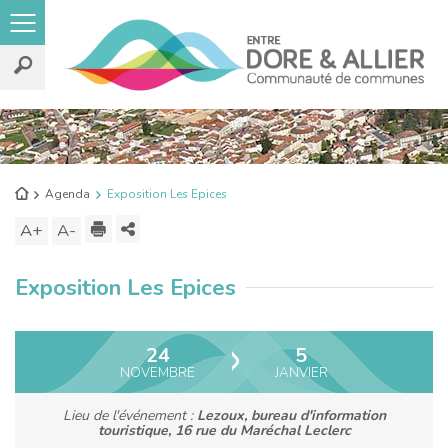
Rechercher
sur
le
Retour
Agenda
Exposition Les Epices
site
à
Imprimer
Partager
A+
Augmenter
A-
Diminuer
l'accueil
ce
la
la
Exposition Les Epices
contenu
taille
taille
du
du
texte
texte
24
5
NOVEMBRE
JANVIER
Lieu de l'événement :
Lezoux, bureau d'information
touristique, 16 rue du Maréchal Leclerc