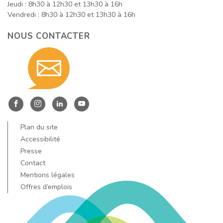
Jeudi : 8h30 à 12h30 et 13h30 à 16h
Vendredi : 8h30 à 12h30 et 13h30 à 16h
NOUS CONTACTER
Contact
nous
Entre
Entre
Entre
Entre
Dore
Dore
Dore
Dore
Plan du site
par
et
et
et
et
Accessibilité
Allier
Allier
Allier
Allier
Presse
Contact
sur
sur
sur
sur
email
Mentions légales
Facebook
Instagram
LinkedIn
YouTube
Offres d’emplois
!
!
!
!