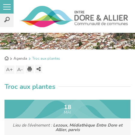
Rechercher
sur
le
Retour
Agenda
Troc aux plantes
site
à
Imprimer
Partager
A+
Augmenter
A-
Diminuer
l'accueil
ce
la
la
Troc aux plantes
contenu
taille
taille
du
du
texte
texte
18
MAI
Lieu de l'événement :
Lezoux, Médiathèque Entre Dore et
Allier, parvis