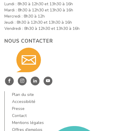
Lundi : 8h30 à 12h30 et 13h30 à 16h
Mardi : 8h30 à 12h30 et 13h30 à 16h
Mercredi : 8h30 à 12h
Jeudi : 8h30 à 12h30 et 13h30 à 16h
Vendredi : 8h30 à 12h30 et 13h30 à 16h
NOUS CONTACTER
Contact
nous
Entre
Entre
Entre
Entre
Dore
Dore
Dore
Dore
Plan du site
par
et
et
et
et
Accessibilité
Allier
Allier
Allier
Allier
Presse
Contact
sur
sur
sur
sur
Mentions légales
Facebook
Instagram
LinkedIn
YouTube
Offres d’emplois