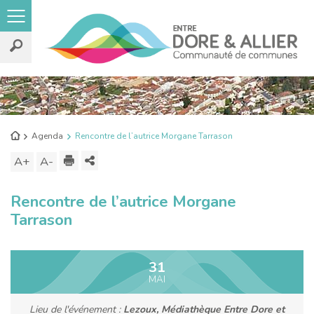
Rechercher
sur
le
Retour
Agenda
Rencontre de l’autrice Morgane Tarrason
site
à
Imprimer
Partager
A+
Augmenter
A-
Diminuer
l'accueil
ce
la
la
Rencontre de l’autrice Morgane
contenu
taille
taille
Tarrason
du
du
texte
texte
31
MAI
Lieu de l'événement :
Lezoux, Médiathèque Entre Dore et