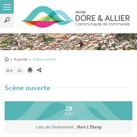
Rechercher
sur
le
Retour
Agenda
Scène ouverte
site
à
Imprimer
Partager
A+
Augmenter
A-
Diminuer
l'accueil
ce
la
la
Scène ouverte
contenu
taille
taille
du
du
texte
texte
29
JUIN
Lieu de l'événement :
Bort L'Etang