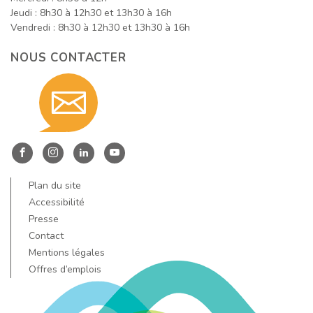
Jeudi : 8h30 à 12h30 et 13h30 à 16h
Vendredi : 8h30 à 12h30 et 13h30 à 16h
NOUS CONTACTER
Contact
nous
Entre
Entre
Entre
Entre
Dore
Dore
Dore
Dore
Plan du site
par
et
et
et
et
Accessibilité
Allier
Allier
Allier
Allier
Presse
Contact
sur
sur
sur
sur
email
Mentions légales
Facebook
Instagram
LinkedIn
YouTube
Offres d’emplois
!
!
!
!