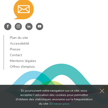
Contact
nous
Entre
Entre
Entre
Entre
Dore
Dore
Dore
Dore
Plan du site
par
et
et
et
et
Accessibilité
Allier
Allier
Allier
Allier
Presse
Contact
sur
sur
sur
sur
email
Mentions légales
Facebook
Instagram
LinkedIn
YouTube
Offres d’emplois
!
!
!
!
En poursuivant votre navigation sur ce site, vous
acceptez l’utilisation des cookies pour permettre
d'obtenir des statistiques anonyme sur la fréquentation
du site.
En savoir plus