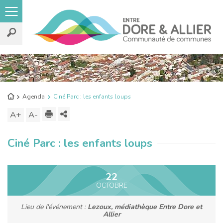
Rechercher
sur
le
Retour
Agenda
Ciné Parc : les enfants loups
site
à
Imprimer
Partager
A+
Augmenter
A-
Diminuer
l'accueil
ce
la
la
Ciné Parc : les enfants loups
contenu
taille
taille
du
du
texte
texte
22
OCTOBRE
Lieu de l'événement :
Lezoux, médiathèque Entre Dore et
Allier