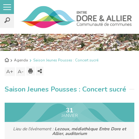
Rechercher
sur
le
Retour
Agenda
Saison Jeunes Pousses : Concert sucré
site
à
Imprimer
Partager
A+
Augmenter
A-
Diminuer
l'accueil
ce
la
la
Saison Jeunes Pousses : Concert sucré
contenu
taille
taille
du
du
texte
texte
31
JANVIER
Lieu de l'événement :
Lezoux, médiathèque Entre Dore et
Allier, auditorium