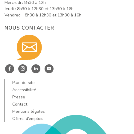
Mercredi : 8h30 à 12h
Jeudi : 8h30 à 12h30 et 13h30 à 16h
Vendredi : 8h30 à 12h30 et 13h30 à 16h
NOUS CONTACTER
Contact
nous
Entre
Entre
Entre
Entre
Dore
Dore
Dore
Dore
Plan du site
par
et
et
et
et
Accessibilité
Allier
Allier
Allier
Allier
Presse
Contact
sur
sur
sur
sur
email
Mentions légales
Facebook
Instagram
LinkedIn
YouTube
Offres d’emplois
!
!
!
!