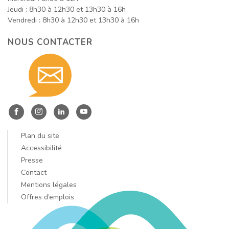
Jeudi : 8h30 à 12h30 et 13h30 à 16h
Vendredi : 8h30 à 12h30 et 13h30 à 16h
NOUS CONTACTER
Contact
nous
Entre
Entre
Entre
Entre
Dore
Dore
Dore
Dore
Plan du site
par
et
et
et
et
Accessibilité
Allier
Allier
Allier
Allier
Presse
Contact
sur
sur
sur
sur
email
Mentions légales
Facebook
Instagram
LinkedIn
YouTube
Offres d’emplois
!
!
!
!