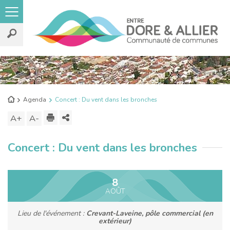
Rechercher
sur
le
Retour
Agenda
Concert : Du vent dans les bronches
site
à
Imprimer
Partager
A+
Augmenter
A-
Diminuer
l'accueil
ce
la
la
Concert : Du vent dans les bronches
contenu
taille
taille
du
du
texte
texte
8
AOÛT
Lieu de l'événement :
Crevant-Laveine, pôle commercial (en
extérieur)