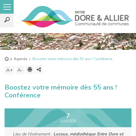
Rechercher
sur
le
Retour
Agenda
Boostez votre mémoire dès 55 ans ! Conférence
site
à
Imprimer
Partager
A+
Augmenter
A-
Diminuer
l'accueil
ce
la
la
Boostez votre mémoire dès 55 ans !
contenu
taille
taille
Conférence
du
du
texte
texte
7
JANVIER
Lieu de l'événement :
Lezoux, médiathèque Entre Dore et