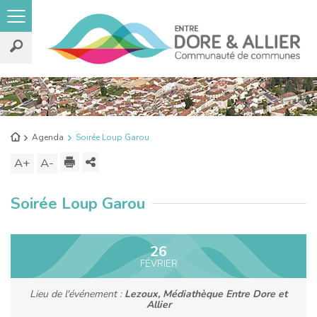
Rechercher
sur
le
Retour
Agenda
Soirée Loup Garou
site
à
Imprimer
Partager
A+
Augmenter
A-
Diminuer
l'accueil
ce
la
la
Soirée Loup Garou
contenu
taille
taille
du
du
texte
texte
26
FÉVRIER
Lieu de l'événement :
Lezoux, Médiathèque Entre Dore et
Allier