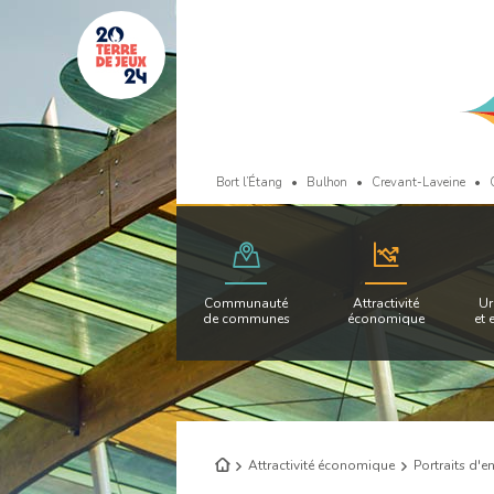
Bort l’Étang
Bulhon
Crevant-Laveine
Communauté
Attractivité
Ur
de communes
économique
et 
Retour
Attractivité économique
Portraits d'e
à