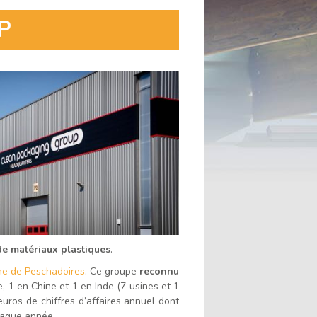
ce
la
la
P
contenu
taille
taille
du
du
texte
texte
 de matériaux plastiques
.
ne de Peschadoires
. Ce groupe
reconnu
e, 1 en Chine et 1 en Inde (7 usines et 1
euros de chiffres d’affaires annuel dont
chaque année.