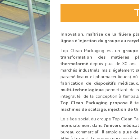
l'accueil
Innovation, maîtrise de la filière p
lignes d’injection du groupe au recy
Top Clean Packaging est un
groupe 
transformation des matières pla
thermoformé
depuis plus de 30 ans, 
marchés industriels mais également su
paramédicaux et pharmaceutiques) où i
fabrication de dispositifs médicaux
multi-technologique
permettant de ré
intégralité, de la conception à l’emball
Top Clean Packaging propose 6 tec
machines de scellage, injection de th
Le siège social du groupe Top Clean Pa
mondialement dans l’univers médical
bureau commercial). Il emploie
plus de
50% à l’export. Le groupe qui connaît 