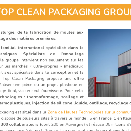
TOP CLEAN PACKAGING GROU
lasturgie, de la fabrication de moules aux
clage des matières premières.
familial international spécialisé dans la
stiques
.
Spécialiste de l’emballage
le groupe intervient non seulement sur les
r les marchés « ultra-propres » (médicaux,
l s’est spécialisé dans la
conception et la
. Top Clean Packaging propose une
offre
aliser une pièce ou un projet plastique en
age final, via un seul fournisseur. Pour cela,
hnologies : thermoformage, scellage et
ermoplastiques, injection de silicone liquide, outillage, recyclage
ckaging est situé dans la
Zone de Hautes Technologies sur la commu
dispose de plusieurs sites à travers le monde : 5 en France, 1 en Itali
 300 collaborateurs
(dont 200 en Auvergne) et réalise 35 millions d’
une croissance à deux chiffres réalise une trentaine de recrutements 