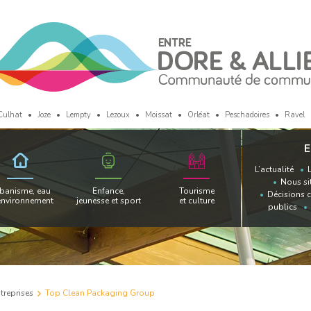
Culhat
Joze
Lempty
Lezoux
Moissat
Orléat
Peschadoires
Ravel
E
L’actualité
Nous si
banisme, eau
Enfance,
Tourisme
Décisions 
environnement
jeunesse et sport
et culture
publics
ntreprises
Top Clean Packaging Group