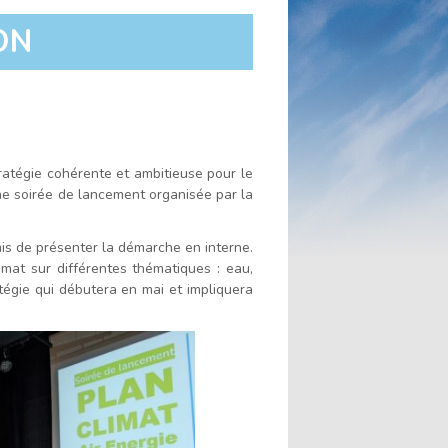
ce
la
la
ON
contenu
taille
taille
du
du
texte
texte
ratégie cohérente et ambitieuse pour le
ne soirée de lancement organisée par la
s de présenter la démarche en interne.
imat sur différentes thématiques : eau,
atégie qui débutera en mai et impliquera