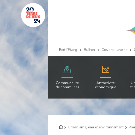
Bort l’Étang
Bulhon
Crevant-Laveine
Communauté
Attractivité
Ur
de communes
économique
et 
Retour
Urbanisme, eau et environnement
Pla
à