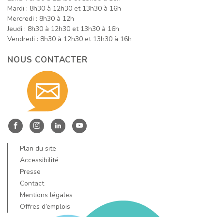
Mardi : 8h30 à 12h30 et 13h30 à 16h
Mercredi : 8h30 à 12h
Jeudi : 8h30 à 12h30 et 13h30 à 16h
Vendredi : 8h30 à 12h30 et 13h30 à 16h
NOUS CONTACTER
Contact
nous
Entre
Entre
Entre
Entre
Dore
Dore
Dore
Dore
Plan du site
par
et
et
et
et
Accessibilité
Allier
Allier
Allier
Allier
Presse
Contact
sur
sur
sur
sur
email
Mentions légales
Facebook
Instagram
LinkedIn
YouTube
Offres d’emplois
!
!
!
!