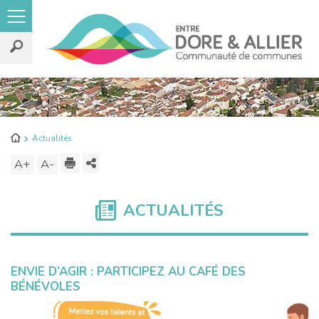
Rechercher
sur
le
Retour
Actualités
site
à
Imprimer
Partager
A+
Augmenter
A-
Diminuer
l'accueil
ce
la
la
contenu
taille
taille
ACTUALITÉS
du
du
texte
texte
ENVIE D’AGIR : PARTICIPEZ AU CAFÉ DES
BÉNÉVOLES