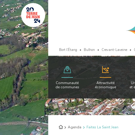
Bort l’Étang
Bulhon
Crevant-Laveine
Communauté
Attractivité
Ur
de communes
économique
et 
Retour
Agenda
Faites La Saint Jean
à