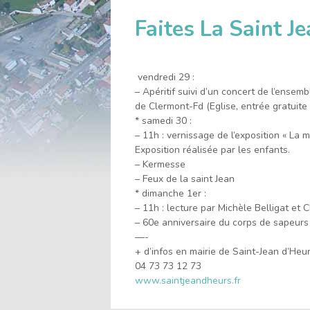
l'accueil
Faites La Saint J
vendredi 29 :
– Apéritif suivi d’un concert de l’ense
de Clermont-Fd (Eglise, entrée gratuite 
* samedi 30 :
– 11h : vernissage de l’exposition « La 
Exposition réalisée par les enfants.
– Kermesse
– Feux de la saint Jean
* dimanche 1er :
– 11h : lecture par Michèle Belligat e
– 60e anniversaire du corps de sapeurs
—-
+ d’infos en mairie de Saint-Jean d’Heur
04 73 73 12 73
www.saintjeandheurs.fr