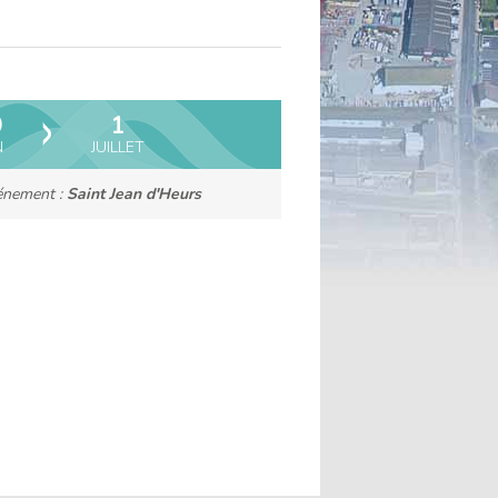
ce
la
la
contenu
taille
taille
du
du
texte
texte
9
1
N
JUILLET
vénement :
Saint Jean d'Heurs