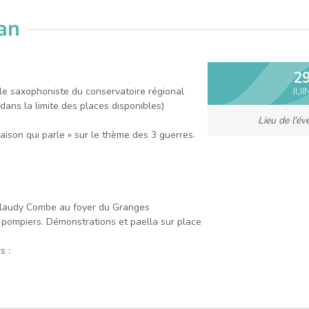
ean
2
mble saxophoniste du conservatoire régional
JUI
dans la limite des places disponibles)
Lieu de l'é
maison qui parle » sur le thème des 3 guerres.
t Claudy Combe au foyer du Granges
 pompiers. Démonstrations et paella sur place
s :