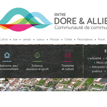
Culhat
Joze
Lempty
Lezoux
Moissat
Orléat
Peschadoires
Ravel
E
L’actualité
Nous si
banisme, eau
Enfance,
Tourisme
Décisions 
environnement
jeunesse et sport
et culture
publics