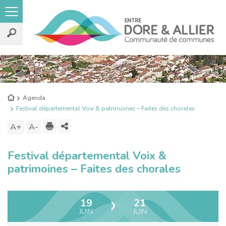
Rechercher
sur
le
Retour
Agenda
site
à
Festival départemental Voix & patrimoines – Faites des chorales
l'accueil
Imprimer
Partager
A+
Augmenter
A-
Diminuer
ce
la
la
Festival départemental Voix &
contenu
taille
taille
patrimoines – Faites des chorales
du
du
texte
texte
19
21
JUIN
JUIN