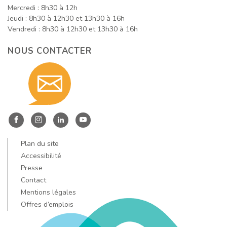
Mercredi : 8h30 à 12h
Jeudi : 8h30 à 12h30 et 13h30 à 16h
Vendredi : 8h30 à 12h30 et 13h30 à 16h
NOUS CONTACTER
Contact
nous
Entre
Entre
Entre
Entre
Dore
Dore
Dore
Dore
Plan du site
par
et
et
et
et
Accessibilité
Allier
Allier
Allier
Allier
Presse
Contact
sur
sur
sur
sur
email
Mentions légales
Facebook
Instagram
LinkedIn
YouTube
Offres d’emplois
!
!
!
!